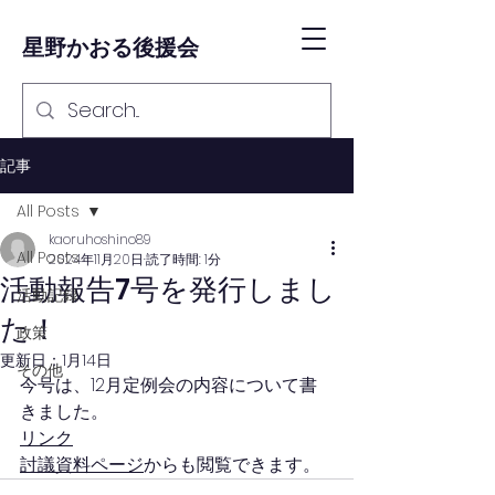
星野かおる後援会
記事
All Posts
kaoruhoshino89
All Posts
2024年11月20日
読了時間: 1分
活動報告7号を発行しまし
活動記録
た！
政策
更新日：
1月14日
その他
今号は、12月定例会の内容について書
きました。
リンク
討議資料ページ
からも閲覧できます。